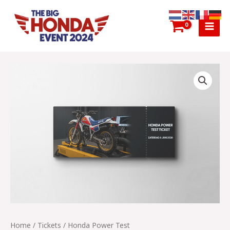
Ga
MAI
naar
MEN
de
inhoud
Honda
Power
Test
quantity
Home
/
Tickets
/ Honda Power Test